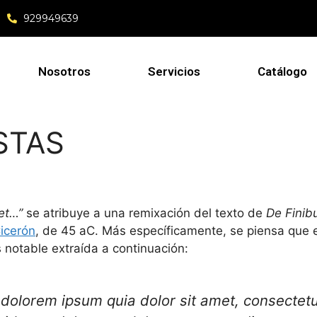
929949639
Nosotros
Servicios
Catálogo
STAS
et…”
se atribuye a una remixación del texto de
De Finib
icerón
, de 45 aC. Más específicamente, se piensa que e
s notable extraída a continuación:
i
dolorem ipsum
quia
dolor sit amet, consectetur