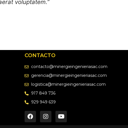
erat voluptatem.”
CONTACTO
contacto@minergieingenieriasac.com
gerencia@minergieingenieriasac.com
logistica@minergieingenieriasac.com
917 849 736
929 949 639