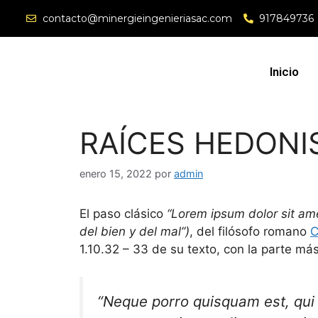
contacto@minergieingenieriasac.com
917849736
Inicio
RAÍCES HEDONI
enero 15, 2022
por
admin
El paso clásico
“Lorem ipsum dolor sit am
del bien y del mal”)
, del filósofo romano
C
1.10.32 – 33 de su texto, con la parte má
“Neque porro quisquam est, qu