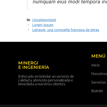
numquam eius modi tempora inci
Uncategorized
Lorem Ipsum
Letraset, una compañía francesa de letras
MENÚ
MINERGI
Inicio
E INGENIERÍA
Nosotros
Enfocado en brindar un servicio de
calidad y atención personalizada e
Servicios
inmediata a nuestros clientes.
Boletín